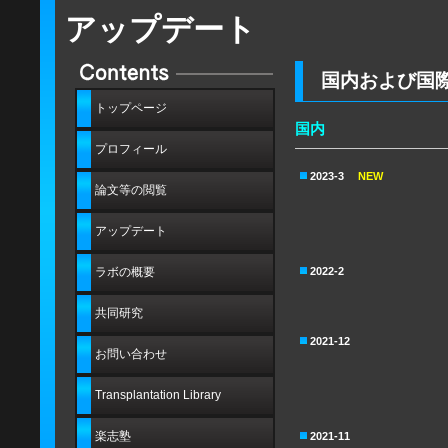
アップデート
国内および国
トップページ
国内
プロフィール
2023-3
NEW
論文等の閲覧
アップデート
2022-2
ラボの概要
共同研究
2021-12
お問い合わせ
Transplantation Library
楽志塾
2021-11