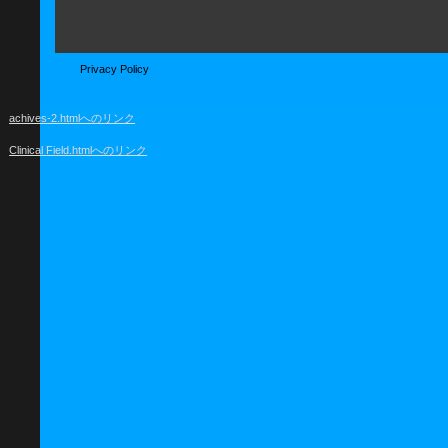
Privacy Policy
achives-2.htmlへのリンク
Clinical Field.htmlへのリンク