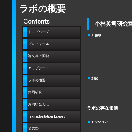
ラボの概要
小林英司研究
トップページ
所在地
プロフィール
論文等の閲覧
アップデート
創設
ラボの概要
共同研究
お問い合わせ
ラボの存在価値
Transplantation Library
ミッション
楽志塾